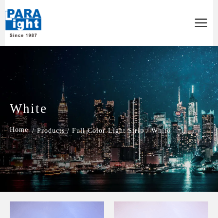
Main
Menu
White
/
Products
/
Full Color Light Strip
/
White