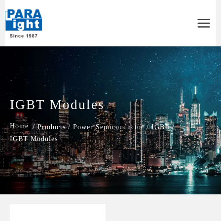
Main
Menu
IGBT Modules
/
Products
/
Power Semiconductor
/
IGBT
/
IGBT Modules