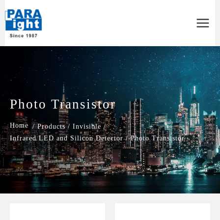
Main
Menu
Photo Transistor
/
Products
/
Invisible
/
Infrared LED and Silicon Detector
/
Photo Transistor