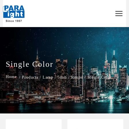
Main
Menu
Single Color
/
Products
/
Lamp
/
5mm
/
Round
/
Single Color