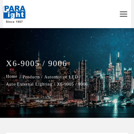
Main
Menu
X6-9005 / 9006
/
Products
/
Automotive LED
/
Auto External Lighting
/
X6-9005 / 9006