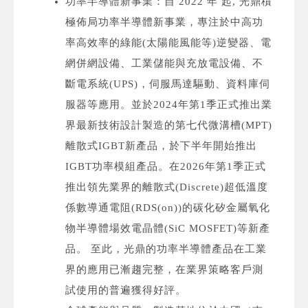
功率半導體新事業：自 2022 年 起, 光鼎積
極佈局功率半導體新事業，專注於中高功
率高效率的綠能(太陽能風能等)逆變器、電
網併網設備、工業儲能與充放電設備、不
斷電系統(UPS)，伺服馬達驅動、資料庫伺
服器等應用。並於2024年第1季正式推出業
界最新技術設計製造的第七代微溝槽(MPT)
離散式IGBT新產品，於下半年開始推出
IGBT功率模組產品。在2026年第1季正式
推出領先業界的離散式(Discrete)超低溫度
係數導通電阻(RDS(on))的碳化矽金屬氧化
物半導體場效電晶體(SiC MOSFET)等新產
品。 至此，光鼎的功率半導體產品在工業
界的應用已漸趨完整，在業界策略客戶測
試使用的普遍獲得好評。