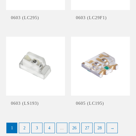
0603 (LC295)
0603 (LC29F1)
0603 (LS193)
0605 (LC195)
1
2
3
4
...
26
27
28
→