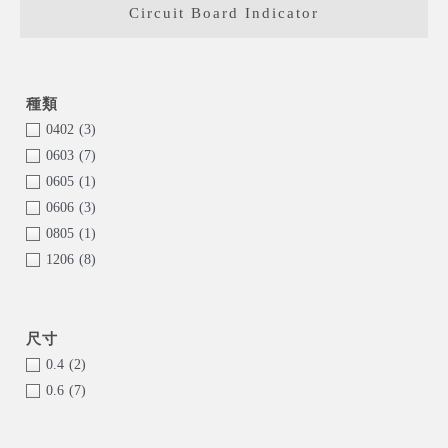
Circuit Board Indicator
0402
(3)
0603
(7)
0605
(1)
0606
(3)
0805
(1)
1206
(8)
Dome Lens
(8)
Dual color
(4)
RGB
(4)
0.4
(2)
0.6
(7)