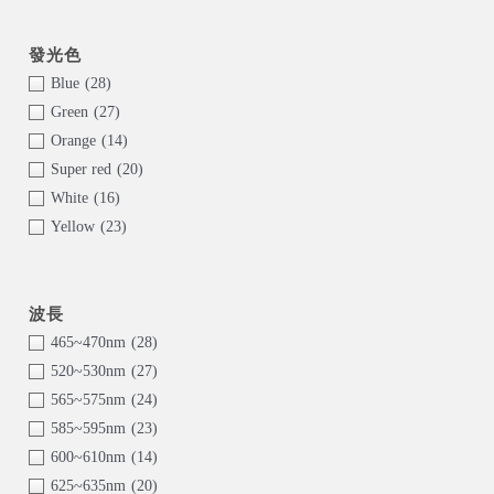
Blue
(28)
Green
(27)
Orange
(14)
Super red
(20)
White
(16)
Yellow
(23)
465~470nm
(28)
520~530nm
(27)
565~575nm
(24)
585~595nm
(23)
600~610nm
(14)
625~635nm
(20)