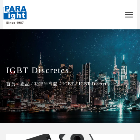
Main
Menu
IGBT Discretes
首頁
/
產品
/
功率半導體
/
IGBT
/
IGBT Discretes