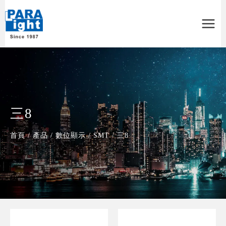
Main
Menu
三8
首頁
/
產品
/
數位顯示
/
SMT
/
三8