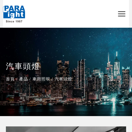
Main
Menu
汽車頭燈
首頁
/
產品
/
車用照明
/
汽車頭燈