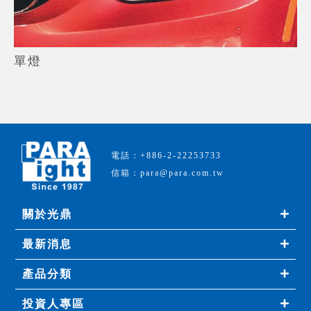
單燈
電話：+886-2-22253733
信箱：para@para.com.tw
關於光鼎
最新消息
產品分類
投資人專區