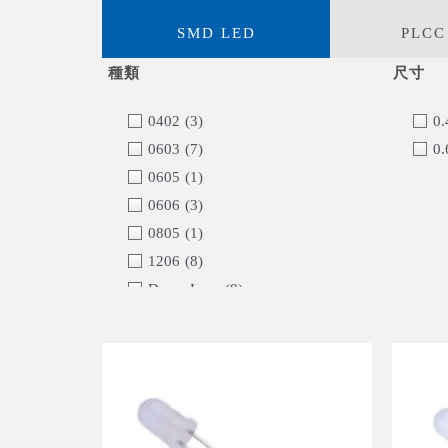
SMD LED
PLCC
0402
(3)
0.
0603
(7)
0.
0605
(1)
0606
(3)
0805
(1)
1206
(8)
Dome Lens
(8)
Dual color
(4)
RGB
(4)