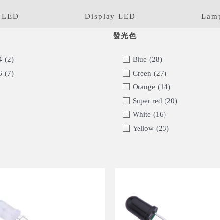
 LED
Display LED
Lam
4
(2)
Blue
(28)
6
(7)
Green
(27)
Orange
(14)
Super red
(20)
White
(16)
Yellow
(23)