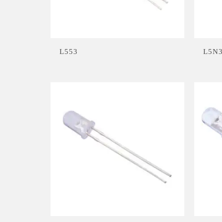
L553
L5N