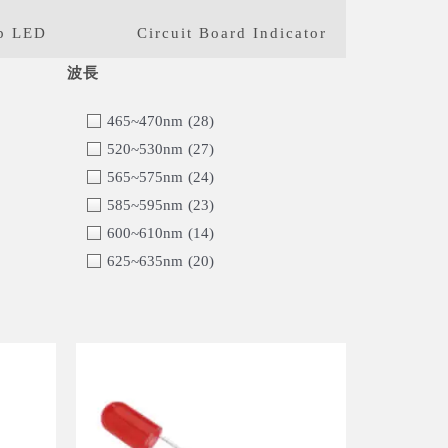
p LED
Circuit Board Indicator
465~470nm
(28)
520~530nm
(27)
565~575nm
(24)
585~595nm
(23)
600~610nm
(14)
625~635nm
(20)