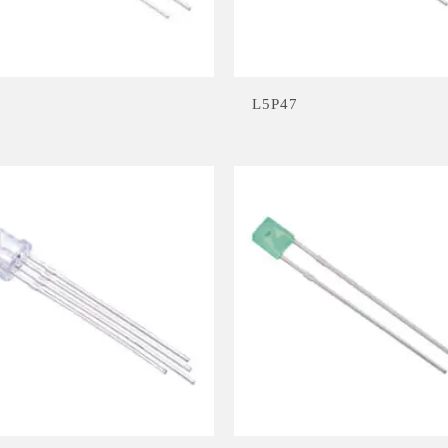
3
L5P47