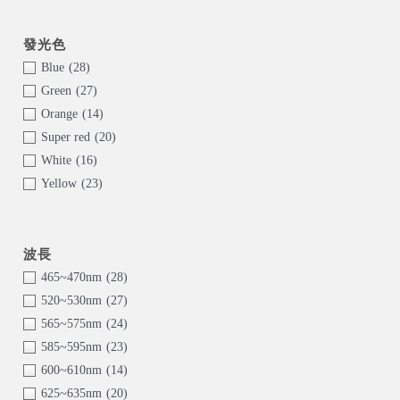
Blue
(28)
Green
(27)
Orange
(14)
Super red
(20)
White
(16)
Yellow
(23)
465~470nm
(28)
520~530nm
(27)
565~575nm
(24)
585~595nm
(23)
600~610nm
(14)
625~635nm
(20)