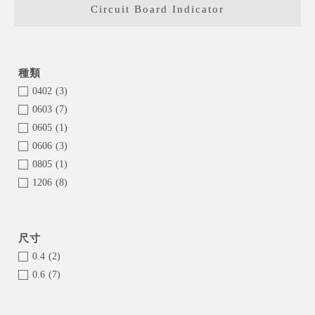
Circuit Board Indicator
0402
(3)
0603
(7)
0605
(1)
0606
(3)
0805
(1)
1206
(8)
Dome Lens
(8)
Dual color
(4)
RGB
(4)
0.4
(2)
0.6
(7)