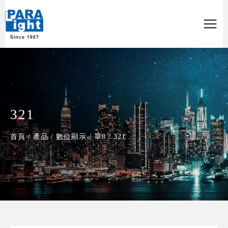
Main
Menu
321
首頁
/
產品
/
數位顯示
/
單8
/
321