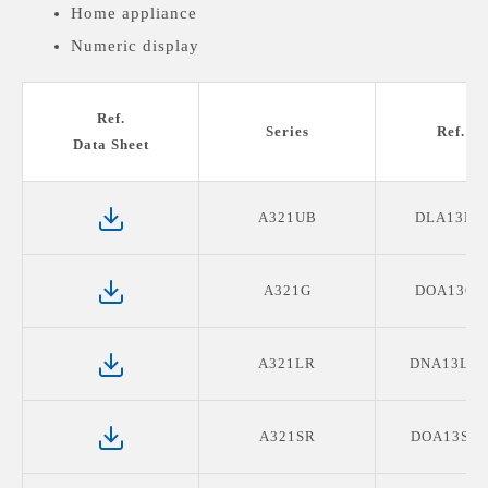
Home appliance
Numeric display
Medical devices display
Ref.
Series
Ref. P
Data Sheet
A321UB
DLA13B1
A321G
DOA13G0
A321LR
DNA13LR0
A321SR
DOA13SR1