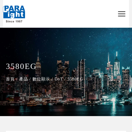
Main
Menu
3580EG
首頁
/
產品
/
數位顯示
/
DoT
/
3580EG