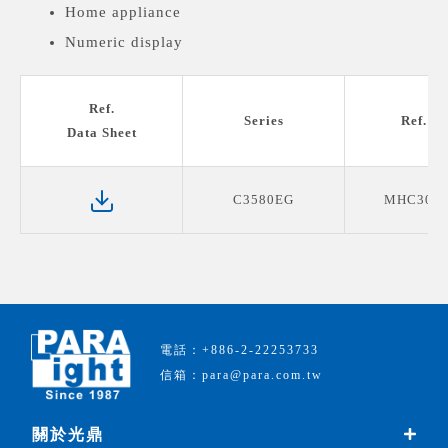
Home appliance
Numeric display
Medical devices display
Ref.
Series
Ref. P
Data Sheet
C3580EG
MHC30E
電話：+886-2-22253733
信箱：para@para.com.tw
關於光鼎