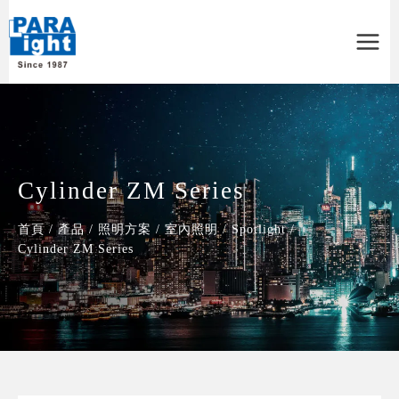
Main
Menu
Cylinder ZM Series
首頁
/
產品
/
照明方案
/
室內照明
/
Spotlight
/
Cylinder ZM Series