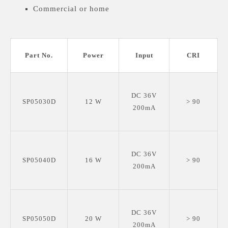
Commercial or home
Part No.
Power
Input
CRI
DC 36V
SP05030D
12 W
> 90
200mA
DC 36V
SP05040D
16 W
> 90
200mA
DC 36V
SP05050D
20 W
> 90
200mA