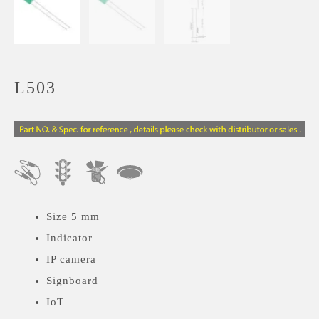
L503
Size 5 mm
Indicator
IP camera
Signboard
IoT