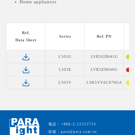
Home appliances
Ref.
Series
Ref. PN
Data Sheet
L503G
LVR5GD041G
Y
L503E
LVR5ED040G
S
L503Y
LSR5VYAC079GA
Y
電話：+886-2-22253733
信箱：para@para.com.tw