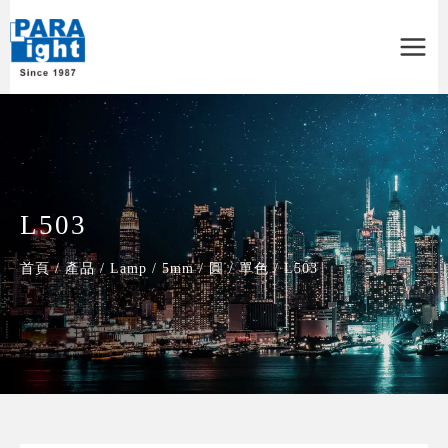
Main
Menu
L503
首頁
/
產品
/
Lamp
/
5mm
/
圓
/
單色
/
L503