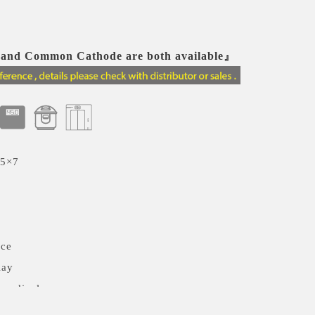
nd Common Cathode are both available』
 5×7
nce
lay
es display