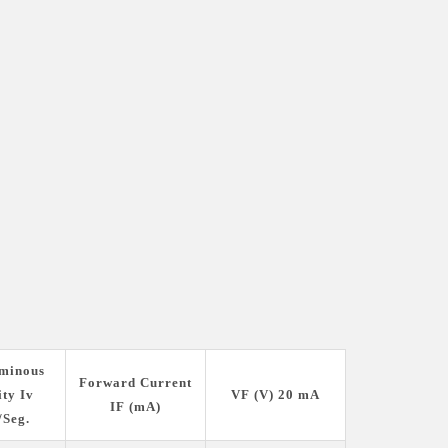
minous
Forward Current
ity Iv
VF (V) 20 mA
IF (mA)
/Seg.