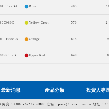
0UB099GA
Blue
465
1
30G080G
Yellow Green
570
2.
LE1009GA
Orange
615
9
0SR032G
Hyper Red
640
8
最新消息
產品分類
投資人專
3
傳真：+886-2-22254800
信箱：para@para.com.tw
地址：2