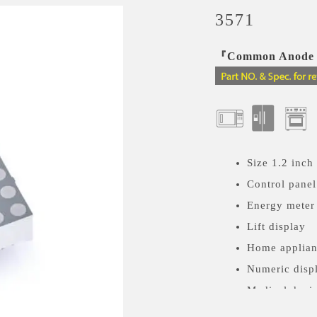
3571
『Common Anode a
Size 1.2 inch
Control panel
Energy meter
Lift display
Home applia
Numeric disp
Medical devic