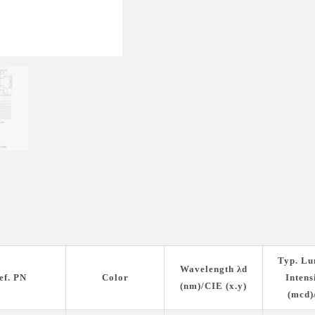
Typ. Lu
Wavelength λd
ef. PN
Color
Intens
(nm)/CIE (x.y)
(mcd)