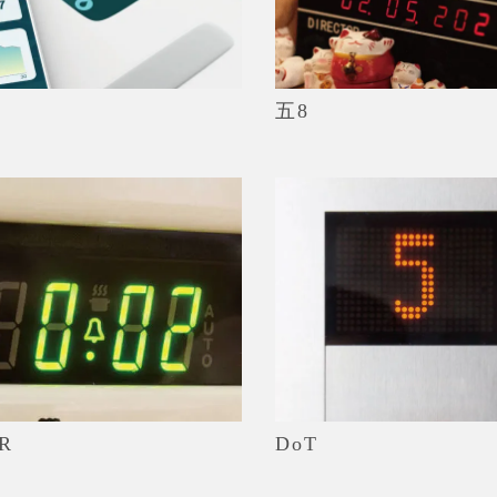
五8
R
DoT