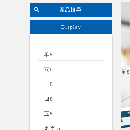
Search
Display
单8
双8
单8
三8
四8
五8
米字节