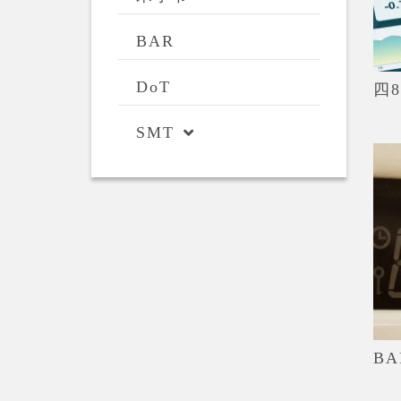
BAR
DoT
四8
SMT
BA