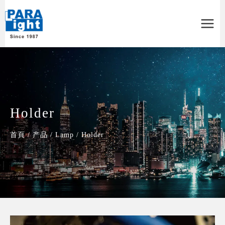
Main
Menu
Holder
首頁
/
产品
/
Lamp
/
Holder