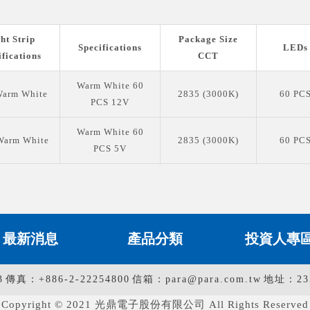
ht Strip
Package Size
Specifications
LEDs 
ifications
CCT
Warm White 60
arm White
2835 (3000K)
60 PCS
PCS 12V
Warm White 60
Warm White
2835 (3000K)
60 PCS
PCS 5V
最新消息
產品分類
投資人專
3
傳真：+886-2-22254800
信箱：para@para.com.tw
地址：2
Copyright © 2021 光鼎電子股份有限公司 All Rights Reserved