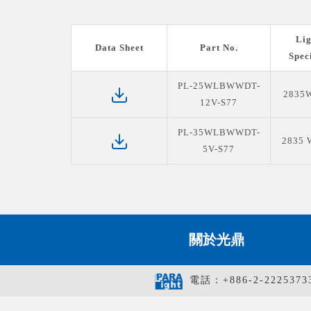
Lig
Data Sheet
Part No.
Spec
PL-25WLBWWDT-
2835W
12V-S77
PL-35WLBWWDT-
2835 
5V-S77
關於光鼎
電話：+886-2-2225373