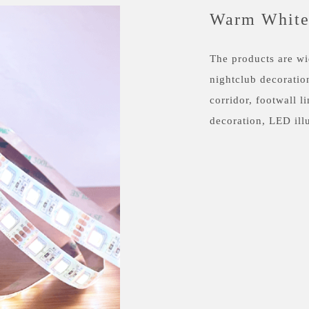
Warm Whit
The products are wi
nightclub decoratio
corridor, footwall l
decoration, LED ill