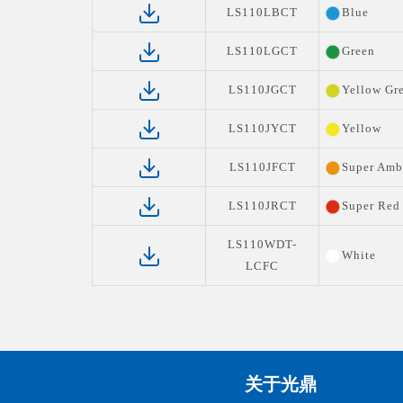
LS110LBCT
Blue
LS110LGCT
Green
LS110JGCT
Yellow Gr
LS110JYCT
Yellow
LS110JFCT
Super Amb
LS110JRCT
Super Red
LS110WDT-
White
LCFC
关于光鼎