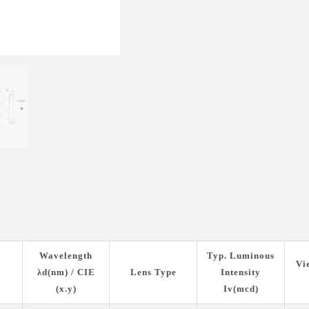
Wavelength
Typ. Luminous
Vi
λd(nm) / CIE
Lens Type
Intensity
(x.y)
Iv(mcd)