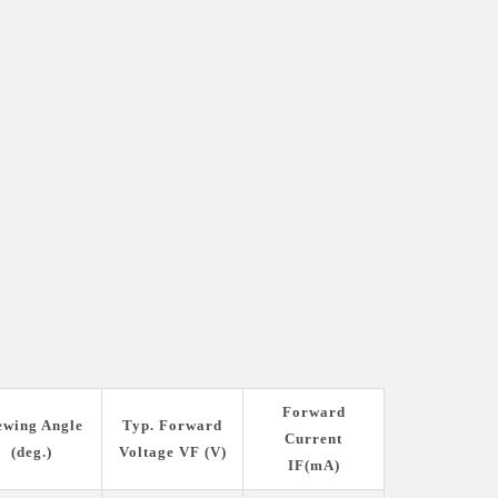
Forward
ewing Angle
Typ. Forward
Current
(deg.)
Voltage VF (V)
IF(mA)