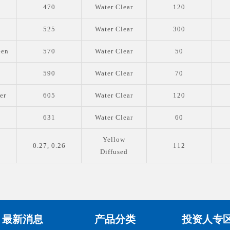
470
Water Clear
120
525
Water Clear
300
een
570
Water Clear
50
590
Water Clear
70
er
605
Water Clear
120
631
Water Clear
60
Yellow
0.27, 0.26
112
Diffused
最新消息
产品分类
投资人专