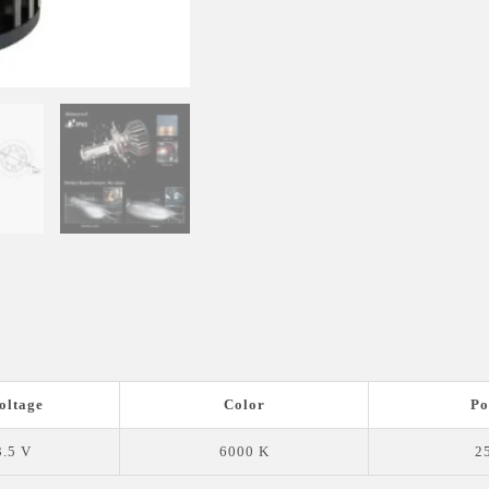
oltage
Color
Po
.5 V
6000 K
2