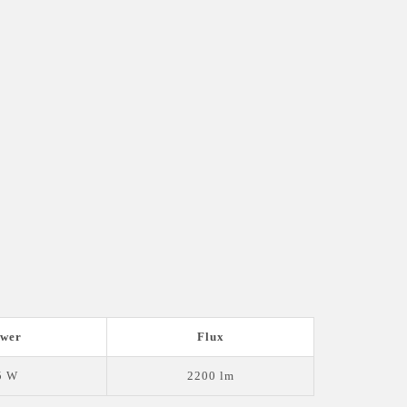
wer
Flux
5 W
2200 lm