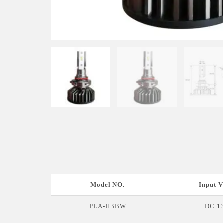
Model NO.
Input V
PLA-HBBW
DC 13