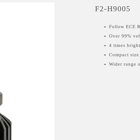
F2-H9005
Follow ECE R
Over 99% vehi
4 times brigh
Compact size 
Wider range o