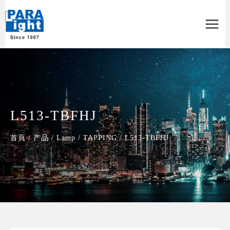
Main
Menu
L513-TBFHJ
首頁
/
产品
/
Lamp
/
TAPPING
/
L513-TBFHJ