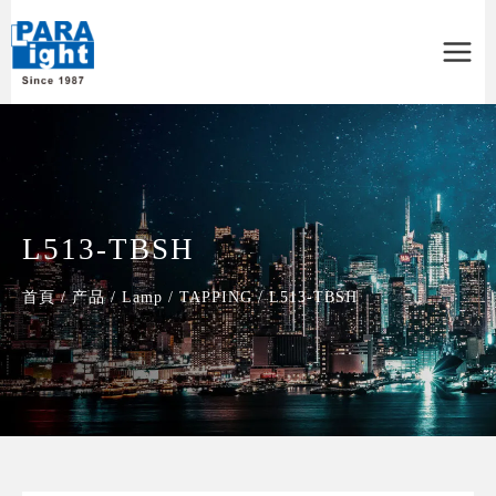
Main
Menu
L513-TBSH
首頁
/
产品
/
Lamp
/
TAPPING
/
L513-TBSH