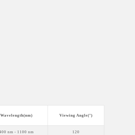
Wavelength(nm)
Viewing Angle(°)
400 nm - 1100 nm
120