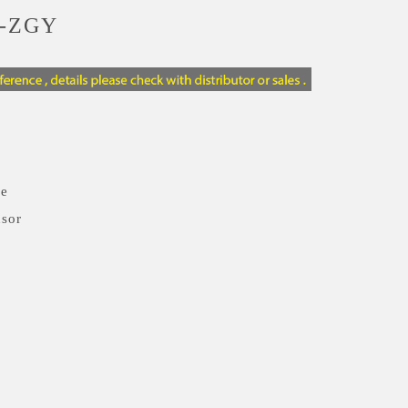
-ZGY
e
nsor