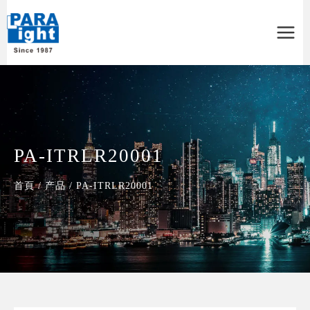
Main
Menu
PA-ITRLR20001
首頁
/
产品
/
PA-ITRLR20001