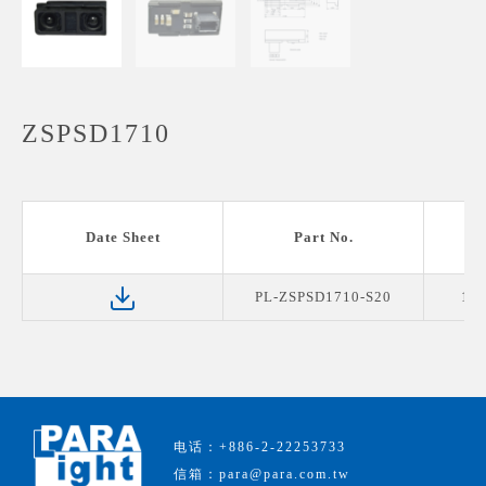
ZSPSD1710
Date Sheet
Part No.
PL-ZSPSD1710-S20
17.
电话：+886-2-22253733
信箱：para@para.com.tw